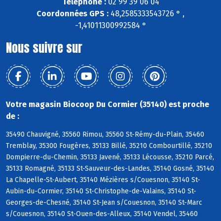
Téléphone :
02 99 39 06 04
Coordonnées GPS :
48,2585333543726 ° ,
-1,41011300992584 °
Nous suivre sur
Votre magasin Biocoop Du Cormier (35140) est proche
de :
35490 Chauvigné, 35560 Rimou, 35560 St-Rémy-du-Plain, 35460
Tremblay, 35300 Fougères, 35133 Billé, 35210 Combourtillé, 35210
Dompierre-du-Chemin, 35133 Javené, 35133 Lécousse, 35210 Parcé,
35133 Romagné, 35133 St-Sauveur-des-Landes, 35140 Gosné, 35140
La Chapelle-St-Aubert, 35140 Mézières s/Couesnon, 35140 St-
Aubin-du-Cormier, 35140 St-Christophe-de-Valains, 35140 St-
Georges-de-Chesné, 35140 St-Jean s/Couesnon, 35140 St-Marc
s/Couesnon, 35140 St-Ouen-des-Alleux, 35140 Vendel, 35460