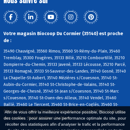
Nous suivre sur
Votre magasin Biocoop Du Cormier (35140) est proche
de :
35490 Chauvigné, 35560 Rimou, 35560 St-Rémy-du-Plain, 35460
Tremblay, 35300 Fougères, 35133 Billé, 35210 Combourtillé, 35210
Dompierre-du-Chemin, 35133 Javené, 35133 Lécousse, 35210 Parcé,
35133 Romagné, 35133 St-Sauveur-des-Landes, 35140 Gosné, 35140
La Chapelle-St-Aubert, 35140 Mézières s/Couesnon, 35140 St-
Aubin-du-Cormier, 35140 St-Christophe-de-Valains, 35140 St-
Georges-de-Chesné, 35140 St-Jean s/Couesnon, 35140 St-Marc
s/Couesnon, 35140 St-Ouen-des-Alleux, 35140 Vendel, 35460
Baillé, 35460 Le Tiercent, 35460 St-Brice-en-Coglès, 35460 St-
Etienne-en-Coglès, 35133 St-Germain-en-Coglès, 35140 St-Hilaire-
Afin de vous offrir la meilleure expérience possible, Biocoop utilise
des-Landes, 35460 St-Marc-le-Blanc
des cookies : pour assurer une performance optimale du site, pour
récolter des statistiques afin d'analyser le trafic et la performance