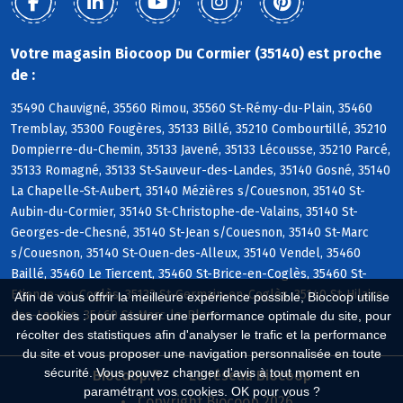
Votre magasin Biocoop Du Cormier (35140) est proche
de :
35490 Chauvigné, 35560 Rimou, 35560 St-Rémy-du-Plain, 35460
Tremblay, 35300 Fougères, 35133 Billé, 35210 Combourtillé, 35210
Dompierre-du-Chemin, 35133 Javené, 35133 Lécousse, 35210 Parcé,
35133 Romagné, 35133 St-Sauveur-des-Landes, 35140 Gosné, 35140
La Chapelle-St-Aubert, 35140 Mézières s/Couesnon, 35140 St-
Aubin-du-Cormier, 35140 St-Christophe-de-Valains, 35140 St-
Georges-de-Chesné, 35140 St-Jean s/Couesnon, 35140 St-Marc
s/Couesnon, 35140 St-Ouen-des-Alleux, 35140 Vendel, 35460
Baillé, 35460 Le Tiercent, 35460 St-Brice-en-Coglès, 35460 St-
Etienne-en-Coglès, 35133 St-Germain-en-Coglès, 35140 St-Hilaire-
Afin de vous offrir la meilleure expérience possible, Biocoop utilise
des-Landes, 35460 St-Marc-le-Blanc
des cookies : pour assurer une performance optimale du site, pour
récolter des statistiques afin d'analyser le trafic et la performance
du site et vous proposer une navigation personnalisée en toute
sécurité. Vous pouvez changer d'avis à tout moment en
Biocoop.fr
Le réseau Biocoop
paramétrant vos cookies. OK pour vous ?
Copyright Biocoop 2026