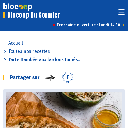
Biocoop Du Cormier
Prochaine ouverture : Lundi 14:30
Accueil
Toutes nos recettes
Tarte flambée aux lardons fumés...
Partager sur