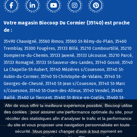
Votre magasin Biocoop Du Cormier (35140) est proche
de :
35490 Chauvigné, 35560 Rimou, 35560 St-Rémy-du-Plain, 35460
Tremblay, 35300 Fougères, 35133 Billé, 35210 Combourtillé, 35210
Dompierre-du-Chemin, 35133 Javené, 35133 Lécousse, 35210 Parcé,
35133 Romagné, 35133 St-Sauveur-des-Landes, 35140 Gosné, 35140
La Chapelle-St-Aubert, 35140 Mézières s/Couesnon, 35140 St-
Aubin-du-Cormier, 35140 St-Christophe-de-Valains, 35140 St-
Georges-de-Chesné, 35140 St-Jean s/Couesnon, 35140 St-Marc
s/Couesnon, 35140 St-Ouen-des-Alleux, 35140 Vendel, 35460
Baillé, 35460 Le Tiercent, 35460 St-Brice-en-Coglès, 35460 St-
Etienne-en-Coglès, 35133 St-Germain-en-Coglès, 35140 St-Hilaire-
Afin de vous offrir la meilleure expérience possible, Biocoop utilise
des-Landes, 35460 St-Marc-le-Blanc
des cookies : pour assurer une performance optimale du site, pour
récolter des statistiques afin d'analyser le trafic et la performance
du site et vous proposer une navigation personnalisée en toute
sécurité. Vous pouvez changer d'avis à tout moment en
Biocoop.fr
Le réseau Biocoop