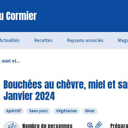
u Cormier
Actualités
Recettes
Paysans associés
Maga
miel et...
Bouchées au chèvre, miel et sa
Janvier 2024
Apéritif
Sans porc
Végétarien
Hiver
Nombre de personnes
Prépara