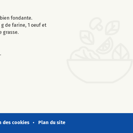
t bien fondante.
g de farine, 1 oeuf et
e grasse.
.
n des cookies
Plan du site