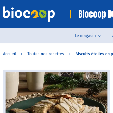
Biocoop D
Le magasin
Accueil
Toutes nos recettes
Biscuits étoiles en 