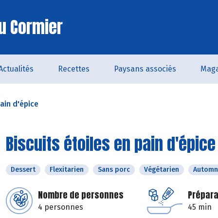
u Cormier
Actualités
Recettes
Paysans associés
Maga
pain d'épice
Biscuits étoiles en pain d'épice
Dessert
Flexitarien
Sans porc
Végétarien
Automn
Nombre de personnes
Prépara
4 personnes
45 min