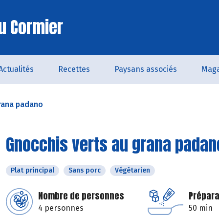
u Cormier
Actualités
Recettes
Paysans associés
Maga
grana padano
Gnocchis verts au grana padan
Plat principal
Sans porc
Végétarien
Nombre de personnes
Prépara
4 personnes
50 min