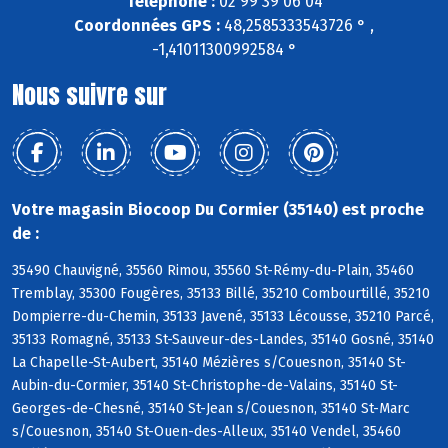
Téléphone :
02 99 39 06 04
Coordonnées GPS :
48,2585333543726 ° ,
-1,41011300992584 °
Nous suivre sur
Votre magasin Biocoop Du Cormier (35140) est proche
de :
35490 Chauvigné, 35560 Rimou, 35560 St-Rémy-du-Plain, 35460
Tremblay, 35300 Fougères, 35133 Billé, 35210 Combourtillé, 35210
Dompierre-du-Chemin, 35133 Javené, 35133 Lécousse, 35210 Parcé,
35133 Romagné, 35133 St-Sauveur-des-Landes, 35140 Gosné, 35140
La Chapelle-St-Aubert, 35140 Mézières s/Couesnon, 35140 St-
Aubin-du-Cormier, 35140 St-Christophe-de-Valains, 35140 St-
Georges-de-Chesné, 35140 St-Jean s/Couesnon, 35140 St-Marc
s/Couesnon, 35140 St-Ouen-des-Alleux, 35140 Vendel, 35460