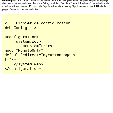
Remarques :
La page d'erreurs actuellement affichée peut être remplacée par une page
d'erreurs personnalisée. Pour ce faire, modifiez l'attribut "defaultRedirect" de la balise de
configuration <customErrors> de l'application, de sorte qu'il pointe vers une URL de la
page d'erreurs personnalisée !
<!-- Fichier de configuration 
Web.Config -->

<configuration>

    <system.web>

        <customErrors 
mode="RemoteOnly" 
defaultRedirect="mycustompage.h
tm"/>

    </system.web>

</configuration>