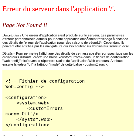
Erreur du serveur dans l'application '/'.
Page Not Found !!
Description :
Une erreur d'application s'est produite sur le serveur. Les paramètres
d'erreur personnalisés actuels pour cette application empêchent l'affichage à distance
des détails de l'erreur de l'application (pour des raisons de sécurité). Cependant, ils
peuvent être affichés par les navigateurs qui s'exécutent sur l'ordinateur serveur local.
Détails =
Pour permettre l'affichage des détails de ce message d'erreur spécifique sur les
ordinateurs distants, créez une balise <customErrors> dans un fichier de configuration
"web.config" situé dans le répertoire racine de l'application Web en cours. Attribuez
ensuite la valeur "off" à l'attribut "mode" de cette balise <customErrors>.
<!-- Fichier de configuration 
Web.Config -->

<configuration>

    <system.web>

        <customErrors 
mode="Off"/>

    </system.web>

</configuration>