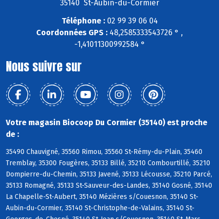
35140 St-Aubin-du-Cormier
Téléphone :
02 99 39 06 04
Coordonnées GPS :
48,2585333543726 ° ,
-1,41011300992584 °
Nous suivre sur
Votre magasin Biocoop Du Cormier (35140) est proche
de :
35490 Chauvigné, 35560 Rimou, 35560 St-Rémy-du-Plain, 35460
Tremblay, 35300 Fougères, 35133 Billé, 35210 Combourtillé, 35210
Dompierre-du-Chemin, 35133 Javené, 35133 Lécousse, 35210 Parcé,
35133 Romagné, 35133 St-Sauveur-des-Landes, 35140 Gosné, 35140
La Chapelle-St-Aubert, 35140 Mézières s/Couesnon, 35140 St-
Aubin-du-Cormier, 35140 St-Christophe-de-Valains, 35140 St-