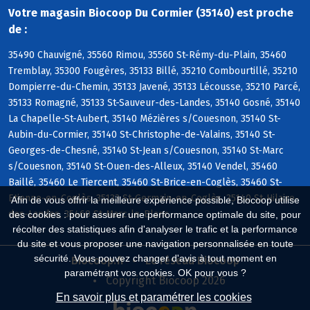
Votre magasin Biocoop Du Cormier (35140) est proche
de :
35490 Chauvigné, 35560 Rimou, 35560 St-Rémy-du-Plain, 35460
Tremblay, 35300 Fougères, 35133 Billé, 35210 Combourtillé, 35210
Dompierre-du-Chemin, 35133 Javené, 35133 Lécousse, 35210 Parcé,
35133 Romagné, 35133 St-Sauveur-des-Landes, 35140 Gosné, 35140
La Chapelle-St-Aubert, 35140 Mézières s/Couesnon, 35140 St-
Aubin-du-Cormier, 35140 St-Christophe-de-Valains, 35140 St-
Georges-de-Chesné, 35140 St-Jean s/Couesnon, 35140 St-Marc
s/Couesnon, 35140 St-Ouen-des-Alleux, 35140 Vendel, 35460
Baillé, 35460 Le Tiercent, 35460 St-Brice-en-Coglès, 35460 St-
Etienne-en-Coglès, 35133 St-Germain-en-Coglès, 35140 St-Hilaire-
Afin de vous offrir la meilleure expérience possible, Biocoop utilise
des-Landes, 35460 St-Marc-le-Blanc
des cookies : pour assurer une performance optimale du site, pour
récolter des statistiques afin d'analyser le trafic et la performance
du site et vous proposer une navigation personnalisée en toute
sécurité. Vous pouvez changer d'avis à tout moment en
Biocoop.fr
Le réseau Biocoop
paramétrant vos cookies. OK pour vous ?
Copyright Biocoop 2026
En savoir plus et paramétrer les cookies