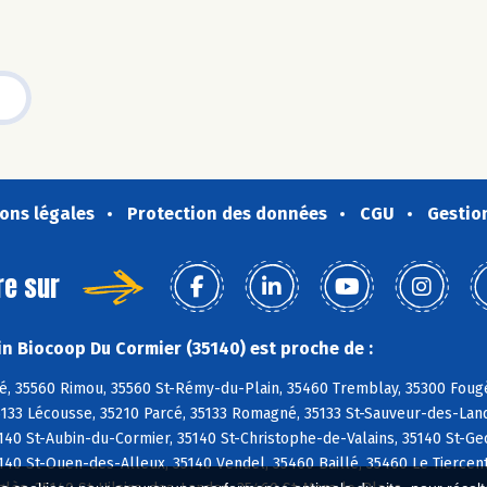
ons légales
Protection des données
CGU
Gestio
re sur
n Biocoop Du Cormier (35140) est proche de :
é, 35560 Rimou, 35560 St-Rémy-du-Plain, 35460 Tremblay, 35300 Fougè
5133 Lécousse, 35210 Parcé, 35133 Romagné, 35133 St-Sauveur-des-Lan
140 St-Aubin-du-Cormier, 35140 St-Christophe-de-Valains, 35140 St-G
40 St-Ouen-des-Alleux, 35140 Vendel, 35460 Baillé, 35460 Le Tiercent