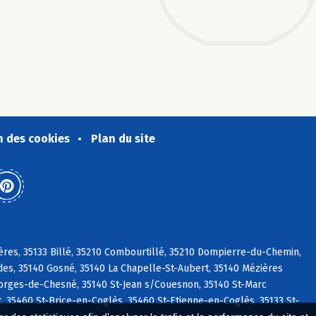
n des cookies
Plan du site
res, 35133 Billé, 35210 Combourtillé, 35210 Dompierre-du-Chemin,
des, 35140 Gosné, 35140 La Chapelle-St-Aubert, 35140 Mézières
eorges-de-Chesné, 35140 St-Jean s/Couesnon, 35140 St-Marc
, 35460 St-Brice-en-Coglès, 35460 St-Etienne-en-Coglès, 35133 St-