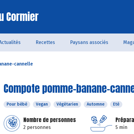
u Cormier
Actualités
Recettes
Paysans associés
Maga
nane-cannelle
Compote pomme-banane-canne
Pour bébé
Vegan
Végétarien
Automne
Eté
Nombre de personnes
Prépara
2 personnes
5 min