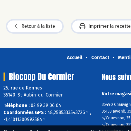
Retour à la liste
Imprimer la recette
Accueil
Contact
Menti
Biocoop Du Cormier
Nous suiv
25, rue de Rennes
Votre magasi
35140 St-Aubin-du-Cormier
35490 Chauvign
Téléphone :
02 99 39 06 04
35133 Javené, 3
Coordonnées GPS :
48,2585333543726 ° ,
s/Couesnon, 35
-1,41011300992584 °
s/Couesnon, 351