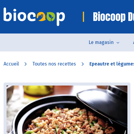
Biocoop D
Le magasin
Accueil
Toutes nos recettes
Epeautre et légumes 