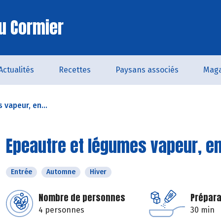
u Cormier
Actualités
Recettes
Paysans associés
Maga
vapeur, en...
Epeautre et légumes vapeur, e
Entrée
Automne
Hiver
Nombre de personnes
Prépara
4 personnes
30 min