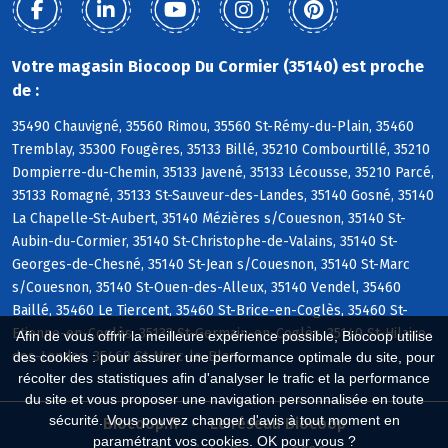
Votre magasin Biocoop Du Cormier (35140) est proche
de :
35490 Chauvigné, 35560 Rimou, 35560 St-Rémy-du-Plain, 35460
Tremblay, 35300 Fougères, 35133 Billé, 35210 Combourtillé, 35210
Dompierre-du-Chemin, 35133 Javené, 35133 Lécousse, 35210 Parcé,
35133 Romagné, 35133 St-Sauveur-des-Landes, 35140 Gosné, 35140
La Chapelle-St-Aubert, 35140 Mézières s/Couesnon, 35140 St-
Aubin-du-Cormier, 35140 St-Christophe-de-Valains, 35140 St-
Georges-de-Chesné, 35140 St-Jean s/Couesnon, 35140 St-Marc
s/Couesnon, 35140 St-Ouen-des-Alleux, 35140 Vendel, 35460
Baillé, 35460 Le Tiercent, 35460 St-Brice-en-Coglès, 35460 St-
Etienne-en-Coglès, 35133 St-Germain-en-Coglès, 35140 St-Hilaire-
Afin de vous offrir la meilleure expérience possible, Biocoop utilise
des-Landes, 35460 St-Marc-le-Blanc
des cookies : pour assurer une performance optimale du site, pour
récolter des statistiques afin d'analyser le trafic et la performance
du site et vous proposer une navigation personnalisée en toute
sécurité. Vous pouvez changer d'avis à tout moment en
Biocoop.fr
Le réseau Biocoop
paramétrant vos cookies. OK pour vous ?