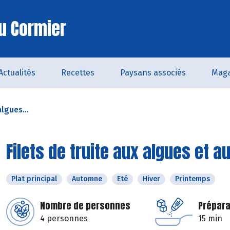
u Cormier
Actualités
Recettes
Paysans associés
Maga
algues...
Filets de truite aux algues et 
Plat principal
Automne
Eté
Hiver
Printemps
Nombre de personnes
Prépara
4 personnes
15 min