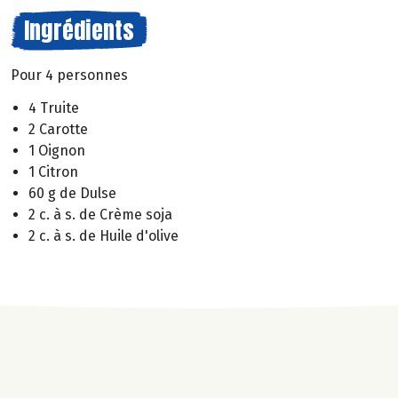
Ingrédients
Pour 4 personnes
4 Truite
2 Carotte
1 Oignon
1 Citron
60 g de Dulse
2 c. à s. de Crème soja
2 c. à s. de Huile d'olive