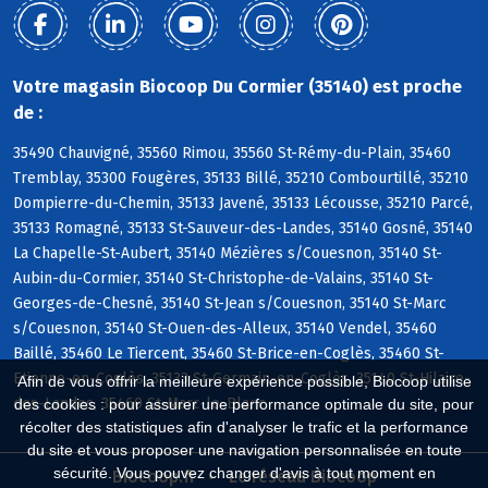
Votre magasin Biocoop Du Cormier (35140) est proche
de :
35490 Chauvigné, 35560 Rimou, 35560 St-Rémy-du-Plain, 35460
Tremblay, 35300 Fougères, 35133 Billé, 35210 Combourtillé, 35210
Dompierre-du-Chemin, 35133 Javené, 35133 Lécousse, 35210 Parcé,
35133 Romagné, 35133 St-Sauveur-des-Landes, 35140 Gosné, 35140
La Chapelle-St-Aubert, 35140 Mézières s/Couesnon, 35140 St-
Aubin-du-Cormier, 35140 St-Christophe-de-Valains, 35140 St-
Georges-de-Chesné, 35140 St-Jean s/Couesnon, 35140 St-Marc
s/Couesnon, 35140 St-Ouen-des-Alleux, 35140 Vendel, 35460
Baillé, 35460 Le Tiercent, 35460 St-Brice-en-Coglès, 35460 St-
Etienne-en-Coglès, 35133 St-Germain-en-Coglès, 35140 St-Hilaire-
Afin de vous offrir la meilleure expérience possible, Biocoop utilise
des-Landes, 35460 St-Marc-le-Blanc
des cookies : pour assurer une performance optimale du site, pour
récolter des statistiques afin d'analyser le trafic et la performance
du site et vous proposer une navigation personnalisée en toute
sécurité. Vous pouvez changer d'avis à tout moment en
Biocoop.fr
Le réseau Biocoop