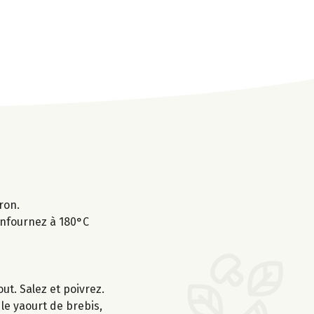
ron.
 Enfournez à 180°C
out. Salez et poivrez.
 le yaourt de brebis,