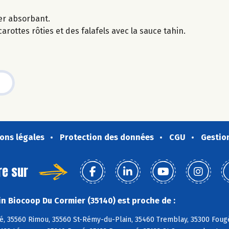
ier absorbant.
rottes rôties et des falafels avec la sauce tahin.
ons légales
Protection des données
CGU
Gestio
re sur
n Biocoop Du Cormier (35140) est proche de :
é, 35560 Rimou, 35560 St-Rémy-du-Plain, 35460 Tremblay, 35300 Fougè