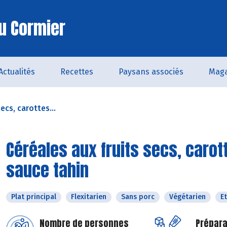
u Cormier
Actualités
Recettes
Paysans associés
Maga
ecs, carottes...
Céréales aux fruits secs, carot
sauce tahin
Plat principal
Flexitarien
Sans porc
Végétarien
E
Nombre de personnes
Prépara