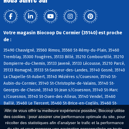
Votre magasin Biocoop Du Cormier (35140) est proche
de :
35490 Chauvigné, 35560 Rimou, 35560 St-Rémy-du-Plain, 35460
Tremblay, 35300 Fougères, 35133 Billé, 35210 Combourtillé, 35210
Dompierre-du-Chemin, 35133 Javené, 35133 Lécousse, 35210 Parcé,
35133 Romagné, 35133 St-Sauveur-des-Landes, 35140 Gosné, 35140
La Chapelle-St-Aubert, 35140 Mézières s/Couesnon, 35140 St-
Aubin-du-Cormier, 35140 St-Christophe-de-Valains, 35140 St-
Georges-de-Chesné, 35140 St-Jean s/Couesnon, 35140 St-Marc
s/Couesnon, 35140 St-Ouen-des-Alleux, 35140 Vendel, 35460
Baillé, 35460 Le Tiercent, 35460 St-Brice-en-Coglès, 35460 St-
Etienne-en-Coglès, 35133 St-Germain-en-Coglès, 35140 St-Hilaire-
Afin de vous offrir la meilleure expérience possible, Biocoop utilise
des-Landes, 35460 St-Marc-le-Blanc
des cookies : pour assurer une performance optimale du site, pour
récolter des statistiques afin d'analyser le trafic et la performance
du site et vous proposer une navigation personnalisée en toute