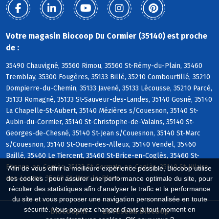
Votre magasin Biocoop Du Cormier (35140) est proche
de :
35490 Chauvigné, 35560 Rimou, 35560 St-Rémy-du-Plain, 35460
Tremblay, 35300 Fougères, 35133 Billé, 35210 Combourtillé, 35210
Dompierre-du-Chemin, 35133 Javené, 35133 Lécousse, 35210 Parcé,
35133 Romagné, 35133 St-Sauveur-des-Landes, 35140 Gosné, 35140
La Chapelle-St-Aubert, 35140 Mézières s/Couesnon, 35140 St-
Aubin-du-Cormier, 35140 St-Christophe-de-Valains, 35140 St-
Georges-de-Chesné, 35140 St-Jean s/Couesnon, 35140 St-Marc
s/Couesnon, 35140 St-Ouen-des-Alleux, 35140 Vendel, 35460
Baillé, 35460 Le Tiercent, 35460 St-Brice-en-Coglès, 35460 St-
Etienne-en-Coglès, 35133 St-Germain-en-Coglès, 35140 St-Hilaire-
Afin de vous offrir la meilleure expérience possible, Biocoop utilise
des-Landes, 35460 St-Marc-le-Blanc
des cookies : pour assurer une performance optimale du site, pour
récolter des statistiques afin d'analyser le trafic et la performance
du site et vous proposer une navigation personnalisée en toute
sécurité. Vous pouvez changer d'avis à tout moment en
Biocoop.fr
Le réseau Biocoop