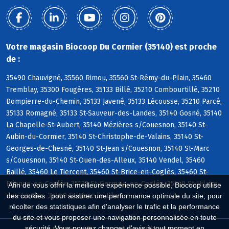
Votre magasin Biocoop Du Cormier (35140) est proche
de :
35490 Chauvigné, 35560 Rimou, 35560 St-Rémy-du-Plain, 35460
Tremblay, 35300 Fougères, 35133 Billé, 35210 Combourtillé, 35210
Dompierre-du-Chemin, 35133 Javené, 35133 Lécousse, 35210 Parcé,
35133 Romagné, 35133 St-Sauveur-des-Landes, 35140 Gosné, 35140
La Chapelle-St-Aubert, 35140 Mézières s/Couesnon, 35140 St-
Aubin-du-Cormier, 35140 St-Christophe-de-Valains, 35140 St-
Georges-de-Chesné, 35140 St-Jean s/Couesnon, 35140 St-Marc
s/Couesnon, 35140 St-Ouen-des-Alleux, 35140 Vendel, 35460
Baillé, 35460 Le Tiercent, 35460 St-Brice-en-Coglès, 35460 St-
Etienne-en-Coglès, 35133 St-Germain-en-Coglès, 35140 St-Hilaire-
Afin de vous offrir la meilleure expérience possible, Biocoop utilise
des-Landes, 35460 St-Marc-le-Blanc
des cookies : pour assurer une performance optimale du site, pour
récolter des statistiques afin d'analyser le trafic et la performance
du site et vous proposer une navigation personnalisée en toute
sécurité. Vous pouvez changer d'avis à tout moment en