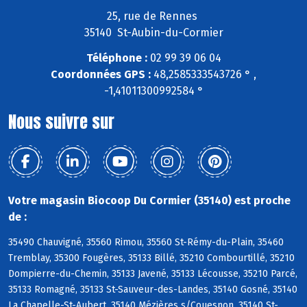
25, rue de Rennes
35140 St-Aubin-du-Cormier
Téléphone :
02 99 39 06 04
Coordonnées GPS :
48,2585333543726 ° ,
-1,41011300992584 °
Nous suivre sur
Votre magasin Biocoop Du Cormier (35140) est proche
de :
35490 Chauvigné, 35560 Rimou, 35560 St-Rémy-du-Plain, 35460
Tremblay, 35300 Fougères, 35133 Billé, 35210 Combourtillé, 35210
Dompierre-du-Chemin, 35133 Javené, 35133 Lécousse, 35210 Parcé,
35133 Romagné, 35133 St-Sauveur-des-Landes, 35140 Gosné, 35140
La Chapelle-St-Aubert, 35140 Mézières s/Couesnon, 35140 St-