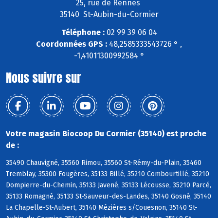
25, rue de Rennes
35140 St-Aubin-du-Cormier
Téléphone :
02 99 39 06 04
Coordonnées GPS :
48,2585333543726 ° ,
-1,41011300992584 °
Nous suivre sur
Votre magasin Biocoop Du Cormier (35140) est proche
de :
35490 Chauvigné, 35560 Rimou, 35560 St-Rémy-du-Plain, 35460
Tremblay, 35300 Fougères, 35133 Billé, 35210 Combourtillé, 35210
Dompierre-du-Chemin, 35133 Javené, 35133 Lécousse, 35210 Parcé,
35133 Romagné, 35133 St-Sauveur-des-Landes, 35140 Gosné, 35140
La Chapelle-St-Aubert, 35140 Mézières s/Couesnon, 35140 St-