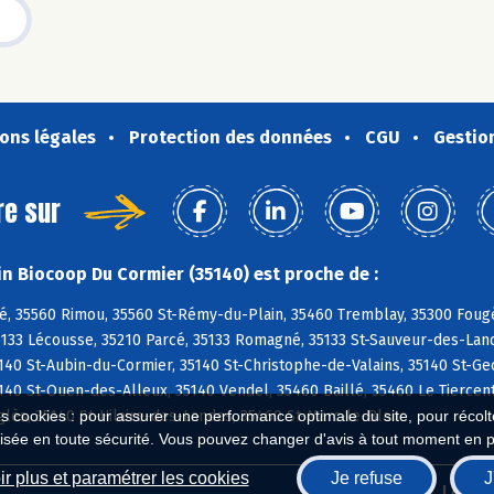
ons légales
Protection des données
CGU
Gestio
re sur
n Biocoop Du Cormier (35140) est proche de :
é, 35560 Rimou, 35560 St-Rémy-du-Plain, 35460 Tremblay, 35300 Fougè
5133 Lécousse, 35210 Parcé, 35133 Romagné, 35133 St-Sauveur-des-Lan
140 St-Aubin-du-Cormier, 35140 St-Christophe-de-Valains, 35140 St-G
40 St-Ouen-des-Alleux, 35140 Vendel, 35460 Baillé, 35460 Le Tiercent
lès, 35140 St-Hilaire-des-Landes, 35460 St-Marc-le-Blanc
es cookies : pour assurer une performance optimale du site, pour récolter
isée en toute sécurité. Vous pouvez changer d'avis à tout moment en 
r plus et paramétrer les cookies
Je refuse
J
Biocoop.fr
Le ré