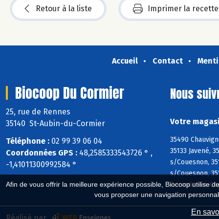
Retour à la liste
Imprimer la recette
Accueil
Contact
Menti
Biocoop Du Cormier
Nous suiv
25, rue de Rennes
Votre magasi
35140 St-Aubin-du-Cormier
35490 Chauvign
Téléphone :
02 99 39 06 04
35133 Javené, 3
Coordonnées GPS :
48,2585333543726 ° ,
s/Couesnon, 35
-1,41011300992584 °
s/Couesnon, 351
Germain-en-Cog
Afin de vous offrir la meilleure expérience possible, Biocoop utilise d
vous proposer une navigation personnal
En savoi
Réalisé par