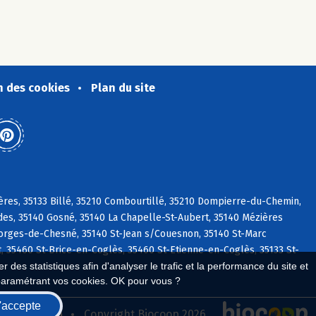
n des cookies
Plan du site
res, 35133 Billé, 35210 Combourtillé, 35210 Dompierre-du-Chemin,
des, 35140 Gosné, 35140 La Chapelle-St-Aubert, 35140 Mézières
eorges-de-Chesné, 35140 St-Jean s/Couesnon, 35140 St-Marc
, 35460 St-Brice-en-Coglès, 35460 St-Etienne-en-Coglès, 35133 St-
 des statistiques afin d'analyser le trafic et la performance du site et
paramétrant vos cookies. OK pour vous ?
'accepte
seau Biocoop
Copyright Biocoop 2026