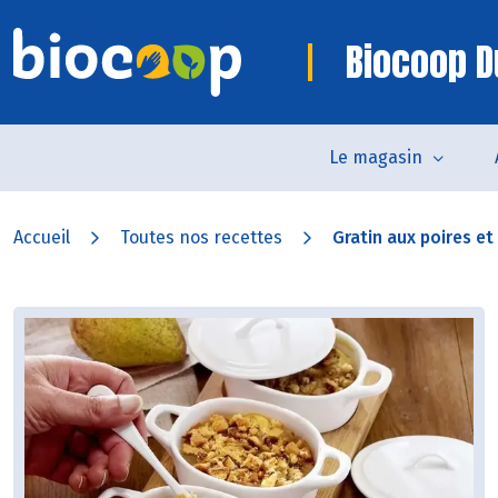
Biocoop D
Le magasin
Accueil
Toutes nos recettes
Gratin aux poires et 