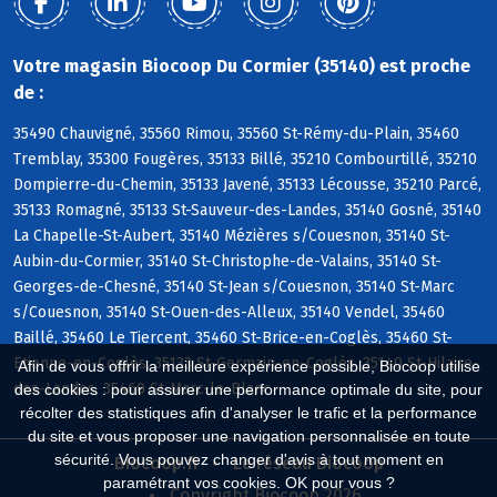
Votre magasin Biocoop Du Cormier (35140) est proche
de :
35490 Chauvigné, 35560 Rimou, 35560 St-Rémy-du-Plain, 35460
Tremblay, 35300 Fougères, 35133 Billé, 35210 Combourtillé, 35210
Dompierre-du-Chemin, 35133 Javené, 35133 Lécousse, 35210 Parcé,
35133 Romagné, 35133 St-Sauveur-des-Landes, 35140 Gosné, 35140
La Chapelle-St-Aubert, 35140 Mézières s/Couesnon, 35140 St-
Aubin-du-Cormier, 35140 St-Christophe-de-Valains, 35140 St-
Georges-de-Chesné, 35140 St-Jean s/Couesnon, 35140 St-Marc
s/Couesnon, 35140 St-Ouen-des-Alleux, 35140 Vendel, 35460
Baillé, 35460 Le Tiercent, 35460 St-Brice-en-Coglès, 35460 St-
Etienne-en-Coglès, 35133 St-Germain-en-Coglès, 35140 St-Hilaire-
Afin de vous offrir la meilleure expérience possible, Biocoop utilise
des-Landes, 35460 St-Marc-le-Blanc
des cookies : pour assurer une performance optimale du site, pour
récolter des statistiques afin d'analyser le trafic et la performance
du site et vous proposer une navigation personnalisée en toute
sécurité. Vous pouvez changer d'avis à tout moment en
Biocoop.fr
Le réseau Biocoop
paramétrant vos cookies. OK pour vous ?
Copyright Biocoop 2026