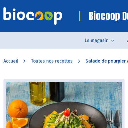
Biocoop D
Le magasin
Accueil
Toutes nos recettes
Salade de pourpier à