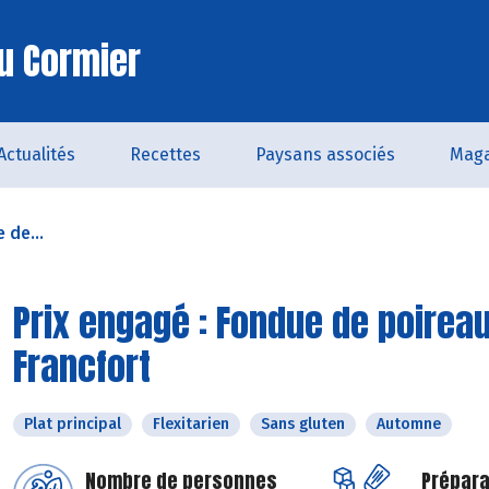
u Cormier
Actualités
Recettes
Paysans associés
Maga
 de...
Prix engagé : Fondue de poireau
Francfort
Plat principal
Flexitarien
Sans gluten
Automne
Nombre de personnes
Prépara