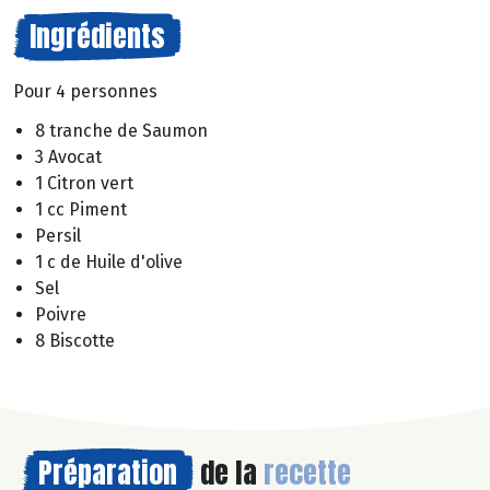
Ingrédients
Pour 4 personnes
8 tranche de Saumon
3 Avocat
1 Citron vert
1 cc Piment
Persil
1 c de Huile d'olive
Sel
Poivre
8 Biscotte
Préparation
de la
recette