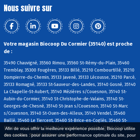
Nous suivre sur
Votre magasin Biocoop Du Cormier (35140) est proche
de :
35490 Chauvigné, 35560 Rimou, 35560 St-Rémy-du-Plain, 35460
Tremblay, 35300 Fougères, 35133 Billé, 35210 Combourtillé, 35210
Dompierre-du-Chemin, 35133 Javené, 35133 Lécousse, 35210 Parcé,
35133 Romagné, 35133 St-Sauveur-des-Landes, 35140 Gosné, 35140
La Chapelle-St-Aubert, 35140 Mézières s/Couesnon, 35140 St-
Aubin-du-Cormier, 35140 St-Christophe-de-Valains, 35140 St-
Georges-de-Chesné, 35140 St-Jean s/Couesnon, 35140 St-Marc
s/Couesnon, 35140 St-Ouen-des-Alleux, 35140 Vendel, 35460
Baillé, 35460 Le Tiercent, 35460 St-Brice-en-Coglès, 35460 St-
Etienne-en-Coglès, 35133 St-Germain-en-Coglès, 35140 St-Hilaire-
Afin de vous offrir la meilleure expérience possible, Biocoop utilise
des-Landes, 35460 St-Marc-le-Blanc
des cookies : pour assurer une performance optimale du site, pour