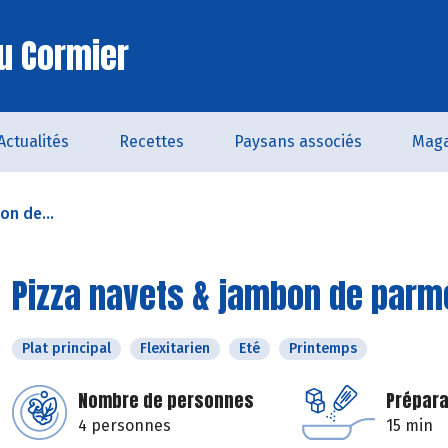
u Cormier
Actualités
Recettes
Paysans associés
Maga
on de...
Pizza navets & jambon de parm
Plat principal
Flexitarien
Eté
Printemps
Nombre de personnes
Prépara
4 personnes
15 min