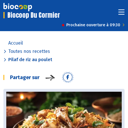
Biocoop Du Cormier
Prochaine ouverture à 09:30
Accueil
Toutes nos recettes
Pilaf de riz au poulet
Partager sur