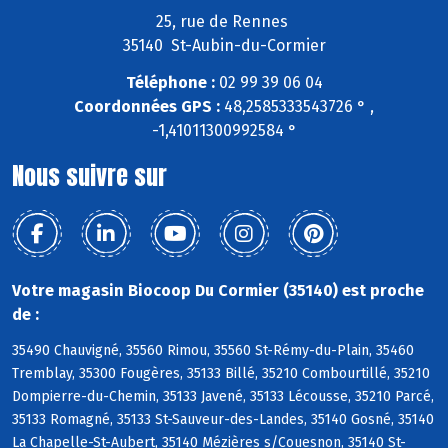
25, rue de Rennes
35140 St-Aubin-du-Cormier
Téléphone :
02 99 39 06 04
Coordonnées GPS :
48,2585333543726 ° ,
-1,41011300992584 °
Nous suivre sur
Votre magasin Biocoop Du Cormier (35140) est proche
de :
35490 Chauvigné, 35560 Rimou, 35560 St-Rémy-du-Plain, 35460
Tremblay, 35300 Fougères, 35133 Billé, 35210 Combourtillé, 35210
Dompierre-du-Chemin, 35133 Javené, 35133 Lécousse, 35210 Parcé,
35133 Romagné, 35133 St-Sauveur-des-Landes, 35140 Gosné, 35140
La Chapelle-St-Aubert, 35140 Mézières s/Couesnon, 35140 St-