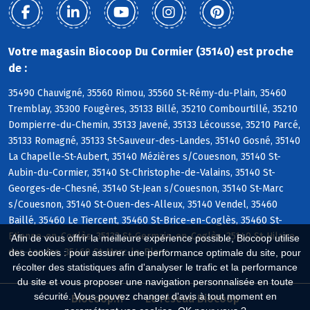
Votre magasin Biocoop Du Cormier (35140) est proche
de :
35490 Chauvigné, 35560 Rimou, 35560 St-Rémy-du-Plain, 35460
Tremblay, 35300 Fougères, 35133 Billé, 35210 Combourtillé, 35210
Dompierre-du-Chemin, 35133 Javené, 35133 Lécousse, 35210 Parcé,
35133 Romagné, 35133 St-Sauveur-des-Landes, 35140 Gosné, 35140
La Chapelle-St-Aubert, 35140 Mézières s/Couesnon, 35140 St-
Aubin-du-Cormier, 35140 St-Christophe-de-Valains, 35140 St-
Georges-de-Chesné, 35140 St-Jean s/Couesnon, 35140 St-Marc
s/Couesnon, 35140 St-Ouen-des-Alleux, 35140 Vendel, 35460
Baillé, 35460 Le Tiercent, 35460 St-Brice-en-Coglès, 35460 St-
Etienne-en-Coglès, 35133 St-Germain-en-Coglès, 35140 St-Hilaire-
Afin de vous offrir la meilleure expérience possible, Biocoop utilise
des-Landes, 35460 St-Marc-le-Blanc
des cookies : pour assurer une performance optimale du site, pour
récolter des statistiques afin d'analyser le trafic et la performance
du site et vous proposer une navigation personnalisée en toute
sécurité. Vous pouvez changer d'avis à tout moment en
Biocoop.fr
Le réseau Biocoop