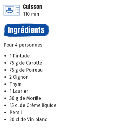
Cuisson
110 min
Ingrédients
Pour 4 personnes
1 Pintade
75 g de Carotte
75 g de Poireau
2 Oignon
Thym
1 Laurier
30 g de Morille
15 cl de Crème liquide
Persil
20 cl de Vin blanc