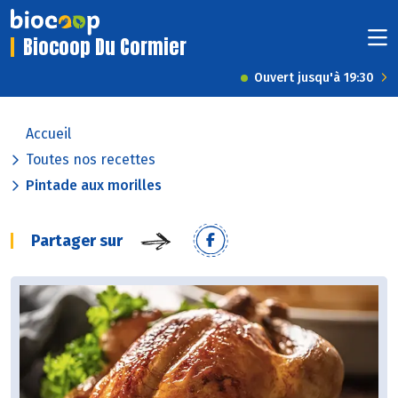
Biocoop Du Cormier
Ouvert jusqu'à 19:30
Accueil
Toutes nos recettes
Pintade aux morilles
Partager sur