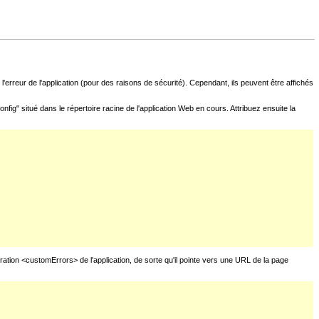
l'erreur de l'application (pour des raisons de sécurité). Cependant, ils peuvent être affichés
fig" situé dans le répertoire racine de l'application Web en cours. Attribuez ensuite la
uration <customErrors> de l'application, de sorte qu'il pointe vers une URL de la page