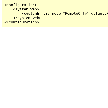
<configuration>

    <system.web>

        <customErrors mode="RemoteOnly" defaultR
    </system.web>

</configuration>