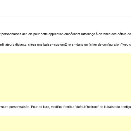
 personnalisés actuels pour cette application empêchent l'affichage à distance des détails de 
rdinateurs distants, créez une balise <customErrors> dans un fichier de configuration "web.con
urs personnalisée. Pour ce faire, modifiez l'attribut "defaultRedirect" de la balise de config