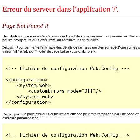
Erreur du serveur dans l'application '/'.
Page Not Found !!
Description :
Une erreur d'application s'est produite sur le serveur. Les paramètres d'erreur
par les navigateurs qui s'exécutent sur l'ordinateur serveur local.
Détails =
Pour permettre l'affichage des détails de ce message d'erreur spécifique sur les o
valeur "off" à l'attribut "mode" de cette balise <customErrors>.
<!-- Fichier de configuration Web.Config -->

<configuration>

    <system.web>

        <customErrors mode="Off"/>

    </system.web>

</configuration>
Remarques :
La page d'erreurs actuellement affichée peut être remplacée par une page d'erre
d'erreurs personnalisée !
<!-- Fichier de configuration Web.Config -->
